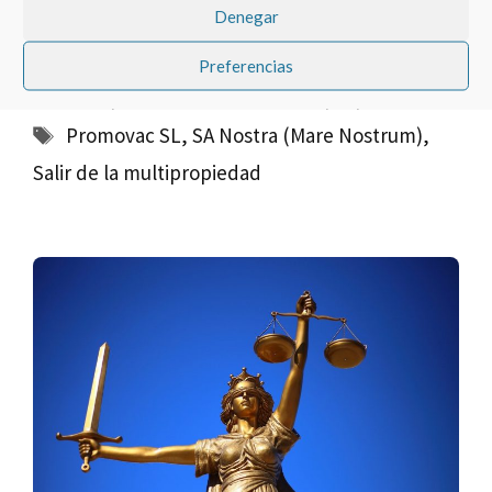
Nostrum) pueden ser anulados por ser a tiempo
Denegar
indefinido.
Preferencias
Categorías
Recuperar Dinero De La Multipropiedad
Etiquetas
Promovac SL
,
SA Nostra (Mare Nostrum)
,
Salir de la multipropiedad