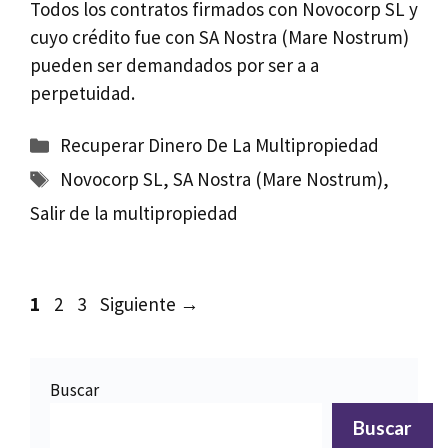
Todos los contratos firmados con Novocorp SL y
cuyo crédito fue con SA Nostra (Mare Nostrum)
pueden ser demandados por ser a a
perpetuidad.
Categorías
Recuperar Dinero De La Multipropiedad
Etiquetas
Novocorp SL
,
SA Nostra (Mare Nostrum)
,
Salir de la multipropiedad
Página
Página
Página
1
2
3
Siguiente
→
Buscar
Buscar