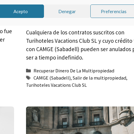
SL
Acepto
Denegar
Preferencias
por
o fue
Cualquiera de los contratos suscritos con
er
Turihoteles Vacations Club SL y cuyo crédito
con CAMGE (Sabadell) pueden ser anulados 
ser a tiempo indefinido.
Categorías
Recuperar Dinero De La Multipropiedad
Etiquetas
CAMGE (Sabadell)
,
Salir de la multipropiedad
,
Turihoteles Vacations Club SL