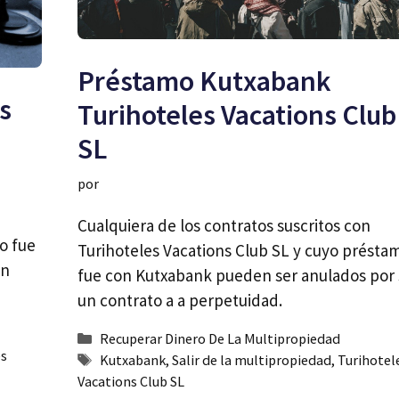
Préstamo Kutxabank
s
Turihoteles Vacations Club
SL
por
Cualquiera de los contratos suscritos con
o fue
Turihoteles Vacations Club SL y cuyo présta
un
fue con Kutxabank pueden ser anulados por 
un contrato a a perpetuidad.
Categorías
Recuperar Dinero De La Multipropiedad
es
Etiquetas
Kutxabank
,
Salir de la multipropiedad
,
Turihotel
Vacations Club SL