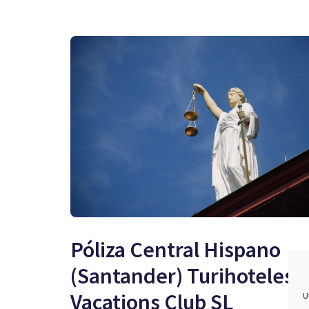
Póliza Central Hispano
(Santander) Turihoteles
Vacations Club SL
U