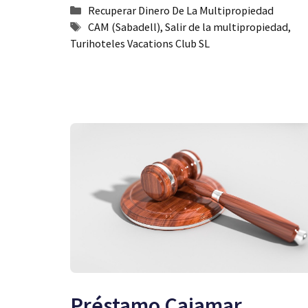
Categorías
Recuperar Dinero De La Multipropiedad
Etiquetas
CAM (Sabadell)
,
Salir de la multipropiedad
,
Turihoteles Vacations Club SL
Préstamo Cajamar