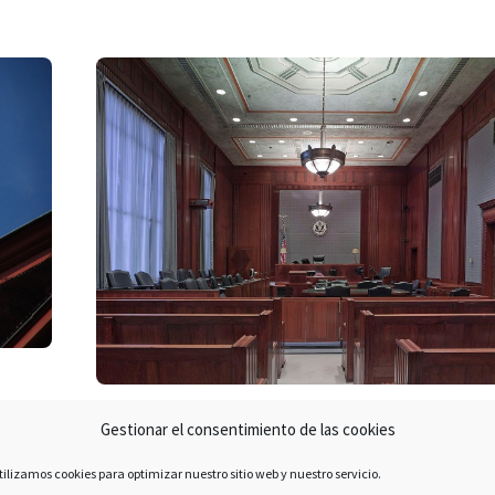
Póliza CAMGE (Sabadell)
Gestionar el consentimiento de las cookies
Turihoteles Vacations Club
tilizamos cookies para optimizar nuestro sitio web y nuestro servicio.