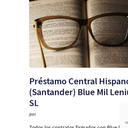
Préstamo Central Hispan
(Santander) Blue Mil Len
SL
por
U
Todos los contratos firmados con Blue Mil