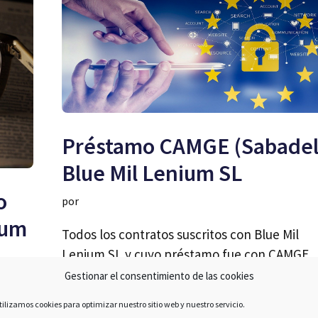
Préstamo CAMGE (Sabadel
Blue Mil Lenium SL
o
por
ium
Todos los contratos suscritos con Blue Mil
Lenium SL y cuyo préstamo fue con CAMGE
(Sabadell) pueden ser demandados por ser 
Gestionar el consentimiento de las cookies
contrato a a perpetuidad.
tilizamos cookies para optimizar nuestro sitio web y nuestro servicio.