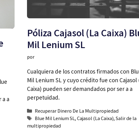
Póliza Cajasol (La Caixa) B
e
Mil Lenium SL
por
Cualquiera de los contratos firmados con Bl
Mil Lenium SL y cuyo crédito fue con Cajasol 
lue
Caixa) pueden ser demandados por ser a a
perpetuidad.
 a a
Categorías
Recuperar Dinero De La Multipropiedad
Etiquetas
Blue Mil Lenium SL
,
Cajasol (La Caixa)
,
Salir de la
multipropiedad