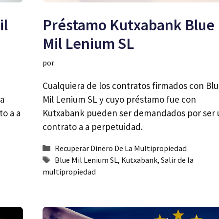
il
Préstamo Kutxabank Blue
Mil Lenium SL
por
Cualquiera de los contratos firmados con Bl
xa
Mil Lenium SL y cuyo préstamo fue con
o a a
Kutxabank pueden ser demandados por ser 
contrato a a perpetuidad.
Categorías
Recuperar Dinero De La Multipropiedad
Etiquetas
Blue Mil Lenium SL
,
Kutxabank
,
Salir de la
multipropiedad