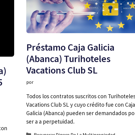
Préstamo Caja Galicia
(Abanca) Turihoteles
Vacations Club SL
a)
5
por
Todos los contratos suscritos con Turihotele
Vacations Club SL y cuyo crédito fue con Caja
Galicia (Abanca) pueden ser demandados po
ser a a perpetuidad.
con
Categorías
Recuperar Dinero De La Multipropiedad