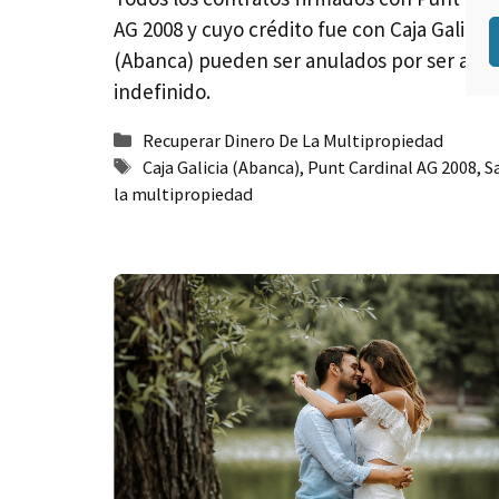
AG 2008 y cuyo crédito fue con Caja Galicia
(Abanca) pueden ser anulados por ser a t
indefinido.
Categorías
Recuperar Dinero De La Multipropiedad
Etiquetas
Caja Galicia (Abanca)
,
Punt Cardinal AG 2008
,
Sa
la multipropiedad