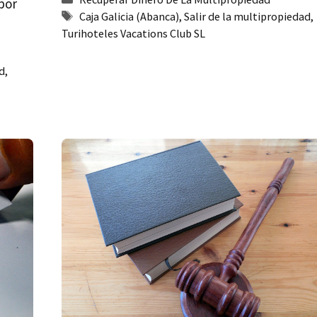
por
Etiquetas
Caja Galicia (Abanca)
,
Salir de la multipropiedad
,
Turihoteles Vacations Club SL
d
,