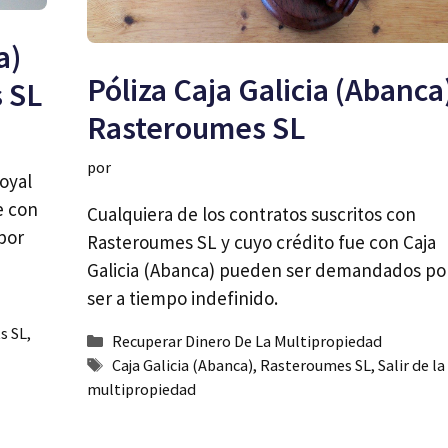
a)
Póliza Caja Galicia (Abanca
s SL
Rasteroumes SL
por
oyal
e con
Cualquiera de los contratos suscritos con
por
Rasteroumes SL y cuyo crédito fue con Caja
Galicia (Abanca) pueden ser demandados po
ser a tiempo indefinido.
s SL
,
Categorías
Recuperar Dinero De La Multipropiedad
Etiquetas
Caja Galicia (Abanca)
,
Rasteroumes SL
,
Salir de la
multipropiedad