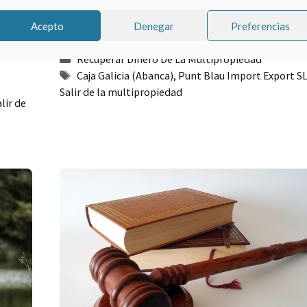
Caja Galicia (Abanca) pueden ser demandad
Acepto
Denegar
Preferencias
por ser un contrato a tiempo indefinido.
iempo
Categorías
Recuperar Dinero De La Multipropiedad
Etiquetas
Caja Galicia (Abanca)
,
Punt Blau Import Export S
Salir de la multipropiedad
lir de