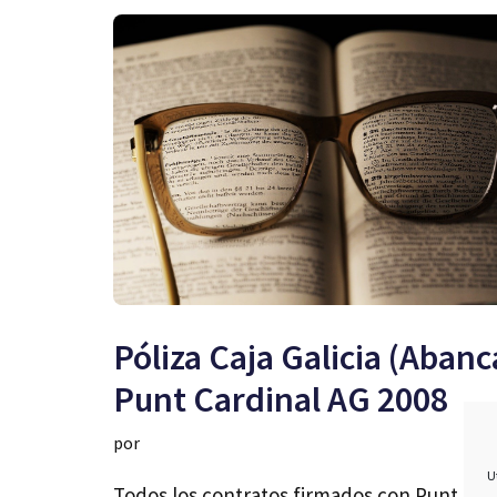
Póliza Caja Galicia (Abanc
Punt Cardinal AG 2008
por
U
Todos los contratos firmados con Punt Car