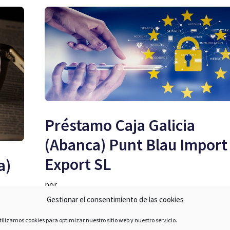
Préstamo Caja Galicia
(Abanca) Punt Blau Import
Export SL
a)
por
Gestionar el consentimiento de las cookies
Cualquiera de los contratos suscritos con Pu
tilizamos cookies para optimizar nuestro sitio web y nuestro servicio.
Blau Import Export SL y cuyo préstamo fue c
dinal