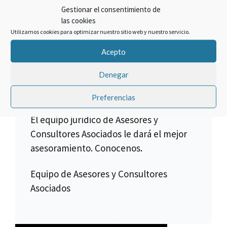
Gestionar el consentimiento de
objetivo es hacer las cosas bien.
las cookies
Cancelar un crédito asociado a la
Utilizamos cookies para optimizar nuestro sitio web y nuestro servicio.
compra de una multipropiedad es lo
Acepto
que hacemos, pero no todos los
créditos son anulables, para ello es
Denegar
necesario verificar toda la
documentación.
Preferencias
El equipo jurídico de Asesores y
Consultores Asociados le dará el mejor
asesoramiento. Conocenos.
Equipo de Asesores y Consultores
Asociados