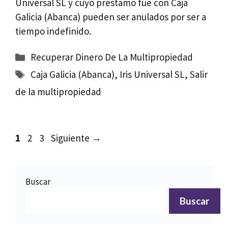
Universal SL y cuyo préstamo fue con Caja
Galicia (Abanca) pueden ser anulados por ser a
tiempo indefinido.
Categorías
Recuperar Dinero De La Multipropiedad
Etiquetas
Caja Galicia (Abanca)
,
Iris Universal SL
,
Salir
de la multipropiedad
Página
Página
Página
1
2
3
Siguiente
→
Buscar
Buscar