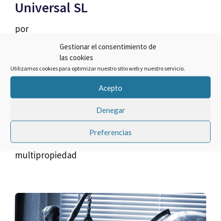
Universal SL
por
Gestionar el consentimiento de
Cualquiera de los contratos suscritos con Iris
las cookies
Universal SL y cuyo préstamo fue con CAM
Utilizamos cookies para optimizar nuestro sitio web y nuestro servicio.
(Sabadell) pueden ser demandados por ser un
Acepto
contrato a tiempo indefinido.
Denegar
Categorías
Recuperar Dinero De La Multipropiedad
Preferencias
Etiquetas
CAM (Sabadell)
,
Iris Universal SL
,
Salir de la
multipropiedad