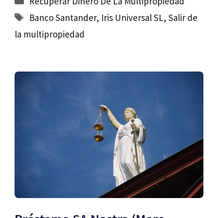
Recuperar Dinero De La Multipropiedad
Etiquetas
Banco Santander
,
Iris Universal SL
,
Salir de
la multipropiedad