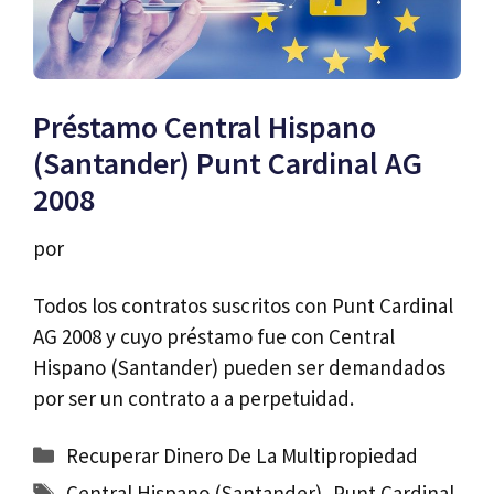
Préstamo Central Hispano
(Santander) Punt Cardinal AG
2008
por
Todos los contratos suscritos con Punt Cardinal
AG 2008 y cuyo préstamo fue con Central
Hispano (Santander) pueden ser demandados
por ser un contrato a a perpetuidad.
Categorías
Recuperar Dinero De La Multipropiedad
Etiquetas
Central Hispano (Santander)
,
Punt Cardinal