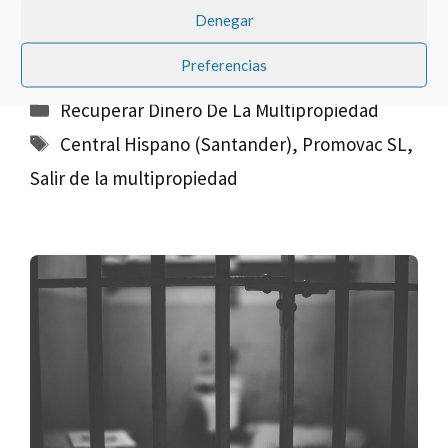
y cuyo préstamo fue con Central Hispano
Denegar
(Santander) pueden ser demandados por ser a
tiempo indefinido.
Preferencias
Categorías
Recuperar Dinero De La Multipropiedad
Etiquetas
Central Hispano (Santander)
,
Promovac SL
,
Salir de la multipropiedad