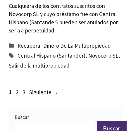
Cualquiera de los contratos suscritos con
Novocorp SL y cuyo préstamo fue con Central
Hispano (Santander) pueden ser anulados por
ser a a perpetuidad.
Categorías
Recuperar Dinero De La Multipropiedad
Etiquetas
Central Hispano (Santander)
,
Novocorp SL
,
Salir de la multipropiedad
Página
Página
Página
1
2
3
Siguiente
→
Buscar
Buscar