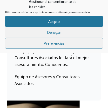
Gestionar el consentimiento de
Cancelar un crédito asociado a la
las cookies
compra de una multipropiedad es lo
Utilizamos cookies para optimizar nuestro sitio web y nuestro servicio.
que hacemos, pero no todos los
Acepto
créditos son anulables, para ello es
necesario verificar toda la
Denegar
documentación.
Preferencias
El equipo jurídico de Asesores y
Consultores Asociados le dará el mejor
asesoramiento. Conocenos.
Equipo de Asesores y Consultores
Asociados