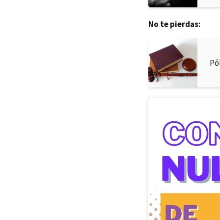
No te pierdas:
Pó