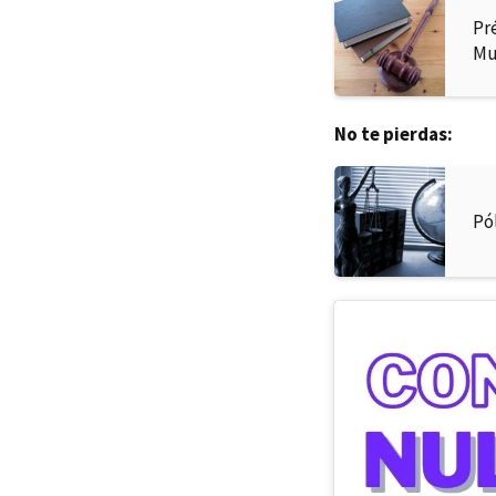
Pr
Mu
No te pierdas:
Pó