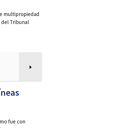
de multipropiedad
 del Tribunal
íneas
amo fue con