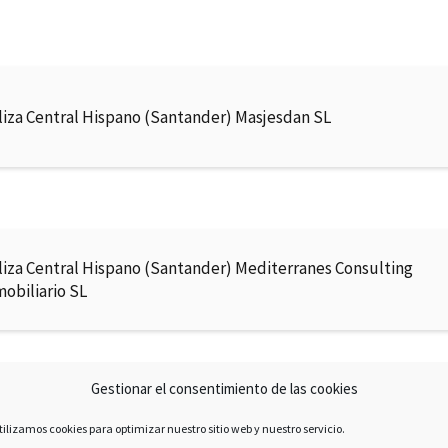
liza Central Hispano (Santander) Masjesdan SL
liza Central Hispano (Santander) Mediterranes Consulting
mobiliario SL
Gestionar el consentimiento de las cookies
éstamo Central Hispano (Santander) Financiera De Vacaciones
tilizamos cookies para optimizar nuestro sitio web y nuestro servicio.