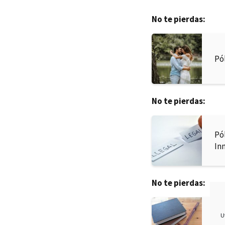
No te pierdas:
Pó
No te pierdas:
Pó
In
No te pierdas:
Pr
U