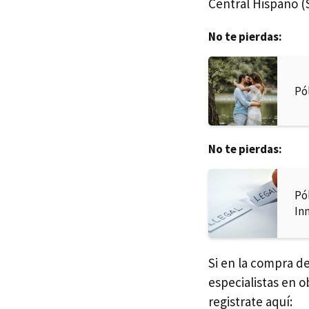
Central Hispano (
No te pierdas:
Pó
No te pierdas:
Pó
In
Si en la compra d
especialistas en o
registrate aquí: