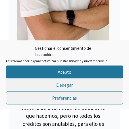
Gestionar el consentimiento de
las cookies
SOBRE EL AUTOR
Utilizamos cookies para optimizar nuestro sitio web y nuestro servicio.
Francisco Claros
Acepto
El mejor método para lograr un
Denegar
objetivo es hacer las cosas bien.
Preferencias
Cancelar un crédito asociado a la
compra de una multipropiedad es lo
que hacemos, pero no todos los
créditos son anulables, para ello es