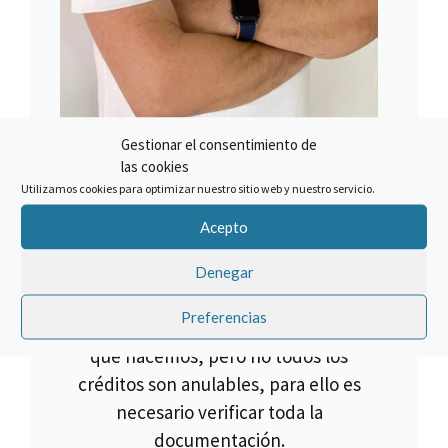
Gestionar el consentimiento de
SOBRE EL AUTOR
las cookies
Utilizamos cookies para optimizar nuestro sitio web y nuestro servicio.
Francisco Claros
Acepto
El mejor método para lograr un
objetivo es hacer las cosas bien.
Denegar
Cancelar un crédito asociado a la
Preferencias
compra de una multipropiedad es lo
que hacemos, pero no todos los
créditos son anulables, para ello es
necesario verificar toda la
documentación.