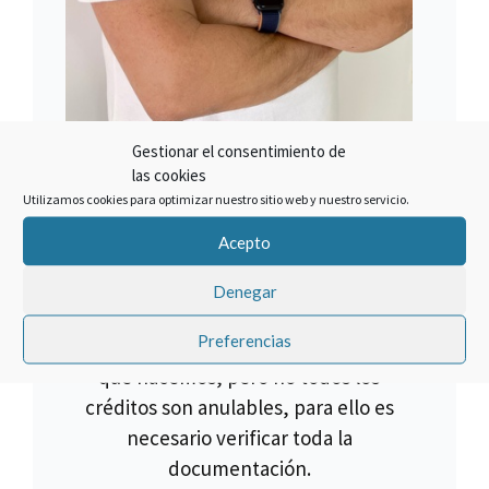
Gestionar el consentimiento de
SOBRE EL AUTOR
las cookies
Francisco Claros
Utilizamos cookies para optimizar nuestro sitio web y nuestro servicio.
Acepto
El mejor método para lograr un
objetivo es hacer las cosas bien.
Denegar
Cancelar un crédito asociado a la
Preferencias
compra de una multipropiedad es lo
que hacemos, pero no todos los
créditos son anulables, para ello es
necesario verificar toda la
documentación.