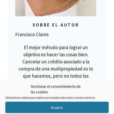
SOBRE EL AUTOR
Francisco Claros
El mejor método para lograr un
objetivo es hacer las cosas bien.
Cancelar un crédito asociado a la
compra de una multipropiedad es lo
que hacemos, pero no todos los
créditos son anulables, para ello es
Gestionar el consentimiento de
necesario verificar toda la
las cookies
documentación.
Utilizamos cookies para optimizar nuestro sitio web y nuestro servicio.
Acepto
El equipo jurídico de Asesores y