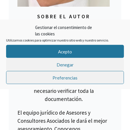
SOBRE EL AUTOR
Francisco Claros
Gestionar el consentimiento de
las cookies
Utilizamos cookies para optimizar nuestro sitio web y nuestro servicio.
El mejor método para lograr un
objetivo es hacer las cosas bien.
Acepto
Cancelar un crédito asociado a la
Denegar
compra de una multipropiedad es lo
que hacemos, pero no todos los
Preferencias
créditos son anulables, para ello es
necesario verificar toda la
documentación.
El equipo jurídico de Asesores y
Consultores Asociados le dará el mejor
asesoramiento. Conocenos.