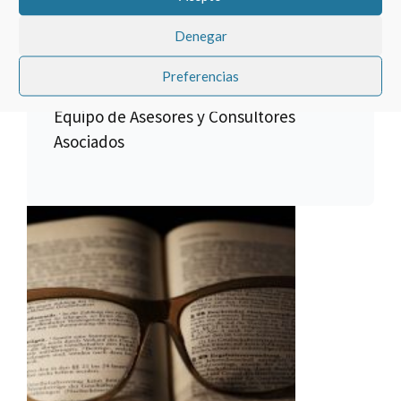
El equipo jurídico de Asesores y
Denegar
Consultores Asociados le dará el mejor
asesoramiento. Conocenos.
Preferencias
Equipo de Asesores y Consultores
Asociados