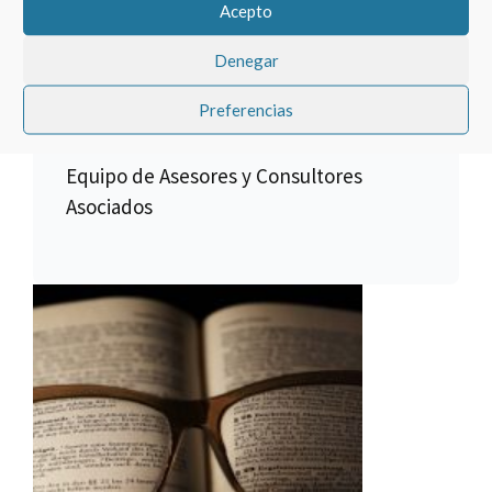
documentación.
Acepto
El equipo jurídico de Asesores y
Denegar
Consultores Asociados le dará el mejor
Preferencias
asesoramiento. Conocenos.
Equipo de Asesores y Consultores
Asociados