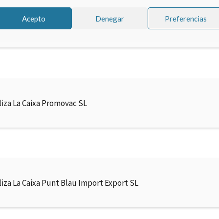
Acepto
Denegar
Preferencias
liza La Caixa Punt Cardinal AG 2008
liza La Caixa Promovac SL
liza La Caixa Punt Blau Import Export SL