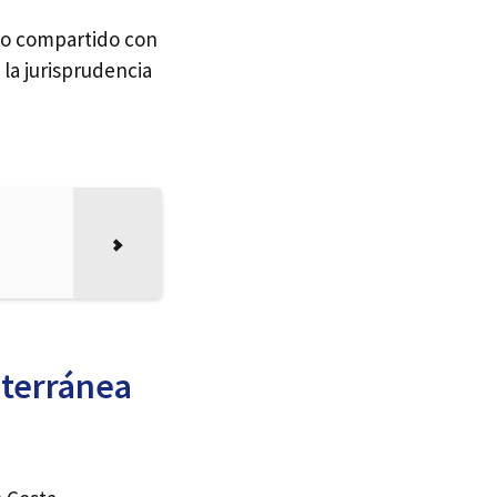
po compartido con
la jurisprudencia
e
iterránea