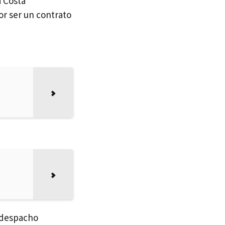
a Costa
r ser un contrato
n despacho