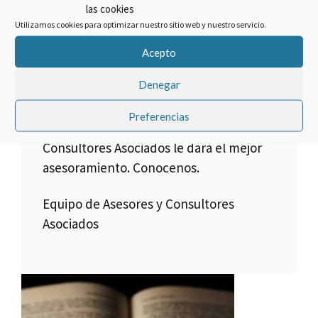
las cookies
compra de una multipropiedad es lo
Utilizamos cookies para optimizar nuestro sitio web y nuestro servicio.
que hacemos, pero no todos los
Acepto
créditos son anulables, para ello es
necesario verificar toda la
Denegar
documentación.
Preferencias
El equipo jurídico de Asesores y
Consultores Asociados le dará el mejor
asesoramiento. Conocenos.
Equipo de Asesores y Consultores
Asociados