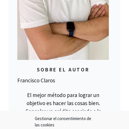
SOBRE EL AUTOR
Francisco Claros
El mejor método para lograr un
objetivo es hacer las cosas bien.
Cancelar un crédito asociado a la
Gestionar el consentimiento de
compra de una multipropiedad es lo
las cookies
que hacemos, pero no todos los