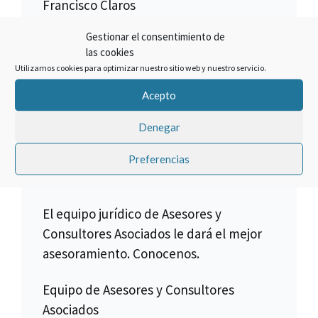
Francisco Claros
Gestionar el consentimiento de
El mejor método para lograr un
las cookies
objetivo es hacer las cosas bien.
Utilizamos cookies para optimizar nuestro sitio web y nuestro servicio.
Cancelar un crédito asociado a la
Acepto
compra de una multipropiedad es lo
que hacemos, pero no todos los
Denegar
créditos son anulables, para ello es
necesario verificar toda la
Preferencias
documentación.
El equipo jurídico de Asesores y
Consultores Asociados le dará el mejor
asesoramiento. Conocenos.
Equipo de Asesores y Consultores
Asociados