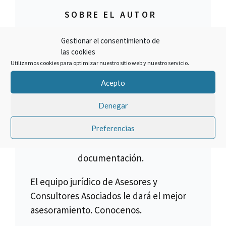
SOBRE EL AUTOR
Francisco Claros
Gestionar el consentimiento de
las cookies
El mejor método para lograr un
Utilizamos cookies para optimizar nuestro sitio web y nuestro servicio.
objetivo es hacer las cosas bien.
Acepto
Cancelar un crédito asociado a la
compra de una multipropiedad es lo
Denegar
que hacemos, pero no todos los
Preferencias
créditos son anulables, para ello es
necesario verificar toda la
documentación.
El equipo jurídico de Asesores y
Consultores Asociados le dará el mejor
asesoramiento. Conocenos.